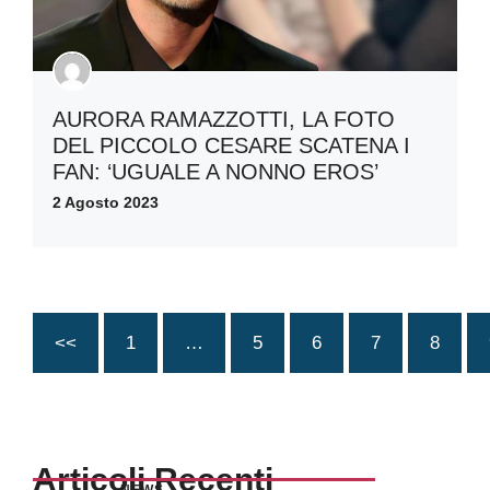
AURORA RAMAZZOTTI, LA FOTO
DEL PICCOLO CESARE SCATENA I
FAN: ‘UGUALE A NONNO EROS’
2 Agosto 2023
<<
1
…
5
6
7
8
Articoli Recenti
NEWS