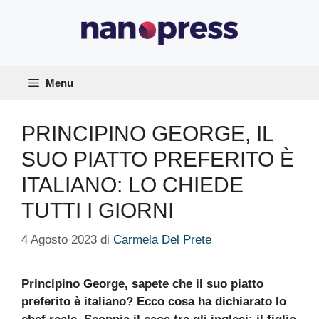
Vai
al
contenuto
Menu
PRINCIPINO GEORGE, IL
SUO PIATTO PREFERITO È
ITALIANO: LO CHIEDE
TUTTI I GIORNI
4 Agosto 2023
di
Carmela Del Prete
Principino George, sapete che il suo piatto
preferito è italiano? Ecco cosa ha dichiarato lo