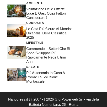
AMBIENTE
Valutazione Delle Offerte
Luce E Gas: Quali Fattori
Considerare?
CURIOSITÀ
Le Città Più Sicure Al Mondo:
Un’analisi Della Classifica
2025
LIFESTYLE
Commercio: I Settori Che Si
Sono Sviluppati Più
Rapidamente Negli Ultimi
Anni
SALUTE
Più Autonomia In Casa A
Roma: La Soluzione
Montascale
Nanopress.it @ 2007 - | 2026 Gfg Powerweb Srl - via della
Batteria Nomentana, 26 - Roma