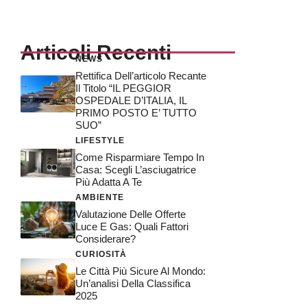
Articoli Recenti
NEWS
Rettifica Dell’articolo Recante
Il Titolo “IL PEGGIOR
OSPEDALE D’ITALIA, IL
PRIMO POSTO E’ TUTTO
SUO”
LIFESTYLE
Come Risparmiare Tempo In
Casa: Scegli L’asciugatrice
Più Adatta A Te
AMBIENTE
Valutazione Delle Offerte
Luce E Gas: Quali Fattori
Considerare?
CURIOSITÀ
Le Città Più Sicure Al Mondo:
Un’analisi Della Classifica
2025