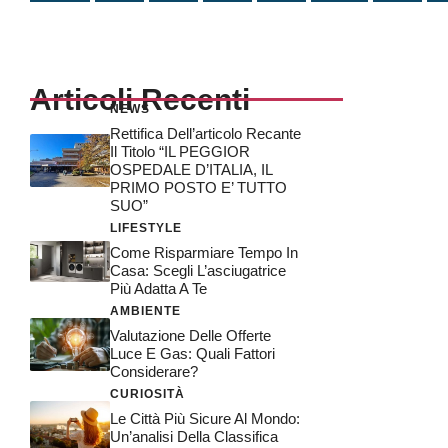
Articoli Recenti
NEWS
Rettifica Dell’articolo Recante
Il Titolo “IL PEGGIOR
OSPEDALE D’ITALIA, IL
PRIMO POSTO E’ TUTTO
SUO”
LIFESTYLE
Come Risparmiare Tempo In
Casa: Scegli L’asciugatrice
Più Adatta A Te
AMBIENTE
Valutazione Delle Offerte
Luce E Gas: Quali Fattori
Considerare?
CURIOSITÀ
Le Città Più Sicure Al Mondo:
Un’analisi Della Classifica