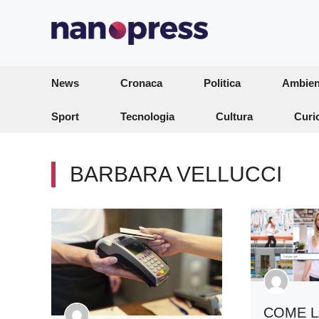
Vai
al
contenuto
News
Cronaca
Politica
Ambien
Sport
Tecnologia
Cultura
Curi
BARBARA VELLUCCI
COME 