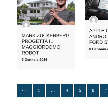
APPLE 
MARK ZUCKERBERG
ANDROI
PROGETTA IL
FORD S
MAGGIORDOMO
5 Gennaio 
ROBOT
5 Gennaio 2016
<<
1
…
4
5
6
7