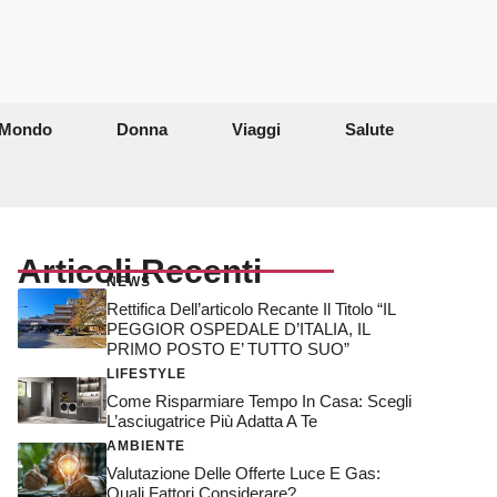
Mondo
Donna
Viaggi
Salute
Articoli Recenti
NEWS
Rettifica Dell’articolo Recante Il Titolo “IL
PEGGIOR OSPEDALE D’ITALIA, IL
PRIMO POSTO E’ TUTTO SUO”
LIFESTYLE
Come Risparmiare Tempo In Casa: Scegli
L’asciugatrice Più Adatta A Te
AMBIENTE
Valutazione Delle Offerte Luce E Gas:
Quali Fattori Considerare?