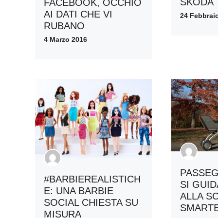
ŠKODA
FACEBOOK, OCCHIO
AI DATI CHE VI
24 Febbrai
RUBANO
4 Marzo 2016
PASSEG
#BARBIEREALISTICH
SI GUID
E: UNA BARBIE
ALLA S
SOCIAL CHIESTA SU
SMART
MISURA