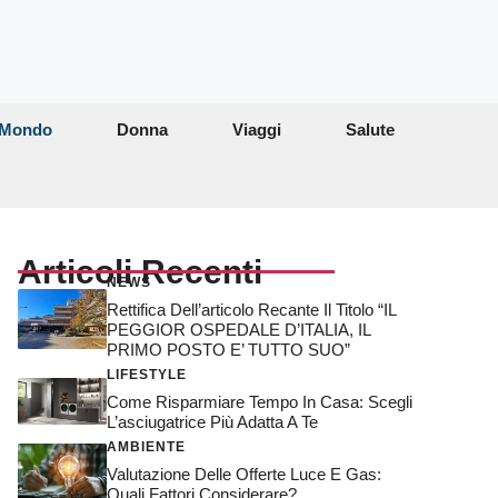
Mondo
Donna
Viaggi
Salute
Articoli Recenti
NEWS
Rettifica Dell’articolo Recante Il Titolo “IL
PEGGIOR OSPEDALE D’ITALIA, IL
PRIMO POSTO E’ TUTTO SUO”
LIFESTYLE
Come Risparmiare Tempo In Casa: Scegli
L’asciugatrice Più Adatta A Te
AMBIENTE
Valutazione Delle Offerte Luce E Gas:
Quali Fattori Considerare?