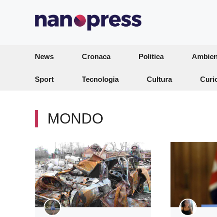
Vai
al
contenuto
News
Cronaca
Politica
Ambien
Sport
Tecnologia
Cultura
Curi
MONDO