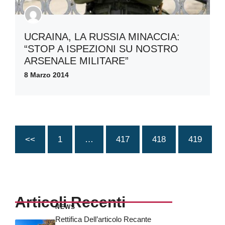
UCRAINA, LA RUSSIA MINACCIA:
“STOP A ISPEZIONI SU NOSTRO
ARSENALE MILITARE”
8 Marzo 2014
<<
1
…
417
418
419
Articoli Recenti
NEWS
Rettifica Dell’articolo Recante