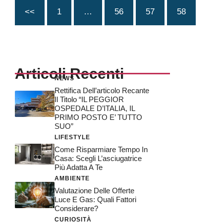
<<
1
…
56
57
58
Articoli Recenti
NEWS
Rettifica Dell’articolo Recante
Il Titolo “IL PEGGIOR
OSPEDALE D’ITALIA, IL
PRIMO POSTO E’ TUTTO
SUO”
LIFESTYLE
Come Risparmiare Tempo In
Casa: Scegli L’asciugatrice
Più Adatta A Te
AMBIENTE
Valutazione Delle Offerte
Luce E Gas: Quali Fattori
Considerare?
CURIOSITÀ