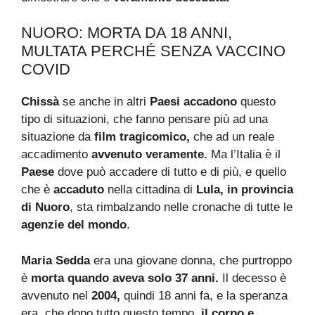
NUORO: MORTA DA 18 ANNI,
MULTATA PERCHÉ SENZA VACCINO
COVID
Chissà
se anche in altri
Paesi accadono
questo
tipo di situazioni, che fanno pensare più ad una
situazione da
film tragicomico,
che ad un reale
accadimento
avvenuto veramente.
Ma l’Italia è il
Paese
dove può accadere di tutto e di più, e quello
che è
accaduto
nella cittadina di
Lula, in provincia
di Nuoro
, sta rimbalzando nelle cronache di tutte le
agenzie del mondo
.
Maria Sedda
era una giovane donna, che purtroppo
è
morta quando aveva solo 37 anni.
Il decesso è
avvenuto nel
2004,
quindi 18 anni fa, e la speranza
era, che dopo tutto questo tempo,
il corpo e