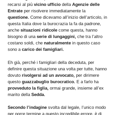
recarsi al più
vicino ufficio
della
Agenzie delle
Entrate
per risolvere immediatamente la
questione.
Come dicevamo all’inizio dell’articolo, in
questa Italia dove la burocrazia la fa da padrone,
anche
situazioni ridicole
come questa, hanno
bisogno di una
serie di lungaggini,
che tra l’altro
costano soldi, che
naturalmente
in questo caso
sono a
carico dei famigliari.
Eh già, perché i famigliari della deceduta, per
definire questa situazione una volta per tutte, hanno
dovuto
rivolgersi ad un avvocato,
per dirimere
questo
guazzabuglio burocratico.
E a farlo ha
provveduto la figlia,
ormai grande, insieme all’ex
marito della
Sedda.
Secondo l’indagine
svolta dal legale, l’unico modo
per porre termine a questo incredibile errore, è di