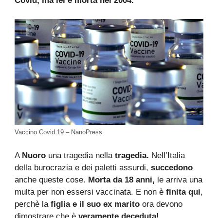
Covid, ma lei è morta nel 2004.
Vaccino Covid 19 – NanoPress
A
Nuoro
una tragedia nella
tragedia.
Nell’Italia
della burocrazia e dei paletti assurdi,
succedono
anche queste cose.
Morta da 18 anni,
le arriva una
multa per non essersi vaccinata. E non è
finita qui
,
perchè la
figlia e il suo ex marito
ora devono
dimostrare che è
veramente deceduta!