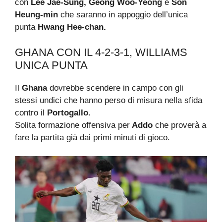
con
Lee Jae-Sung, Geong Woo-Yeong
e
Son
Heung-min
che saranno in appoggio dell’unica
punta
Hwang Hee-chan.
GHANA CON IL 4-2-3-1, WILLIAMS
UNICA PUNTA
Il
Ghana
dovrebbe scendere in campo con gli
stessi undici che hanno perso di misura nella sfida
contro il
Portogallo.
Solita formazione offensiva per
Addo
che proverà a
fare la partita già dai primi minuti di gioco.