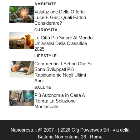
AMBIENTE
Valutazione Delle Offerte
Luce E Gas: Quali Fattori
Considerare?
CURIOSITÀ
Le Città Più Sicure Al Mondo:
Un’analisi Della Classifica
2025
LIFESTYLE
Commercio: I Settori Che Si
Sono Sviluppati Più
Rapidamente Negli Ultimi
Anni
SALUTE
Più Autonomia In Casa A
Roma: La Soluzione
Montascale
Nanopress.it @ 2007 - | 2026 Gfg Powerweb Srl - via della
Batteria Nomentana, 26 - Roma