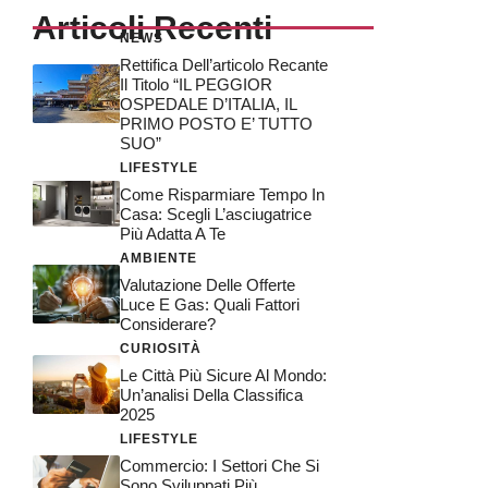
Articoli Recenti
NEWS
Rettifica Dell’articolo Recante
Il Titolo “IL PEGGIOR
OSPEDALE D’ITALIA, IL
PRIMO POSTO E’ TUTTO
SUO”
LIFESTYLE
Come Risparmiare Tempo In
Casa: Scegli L’asciugatrice
Più Adatta A Te
AMBIENTE
Valutazione Delle Offerte
Luce E Gas: Quali Fattori
Considerare?
CURIOSITÀ
Le Città Più Sicure Al Mondo:
Un’analisi Della Classifica
2025
LIFESTYLE
Commercio: I Settori Che Si
Sono Sviluppati Più