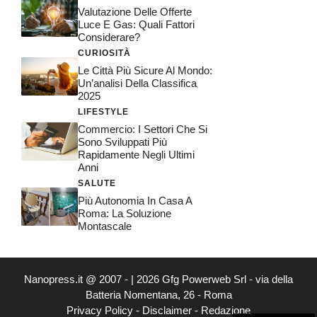
Valutazione Delle Offerte
Luce E Gas: Quali Fattori
Considerare?
CURIOSITÀ
Le Città Più Sicure Al Mondo:
Un’analisi Della Classifica
2025
LIFESTYLE
Commercio: I Settori Che Si
Sono Sviluppati Più
Rapidamente Negli Ultimi
Anni
SALUTE
Più Autonomia In Casa A
Roma: La Soluzione
Montascale
Nanopress.it @ 2007 - | 2026 Gfg Powerweb Srl - via della
Batteria Nomentana, 26 - Roma
Privacy Policy
-
Disclaimer
-
Redazione