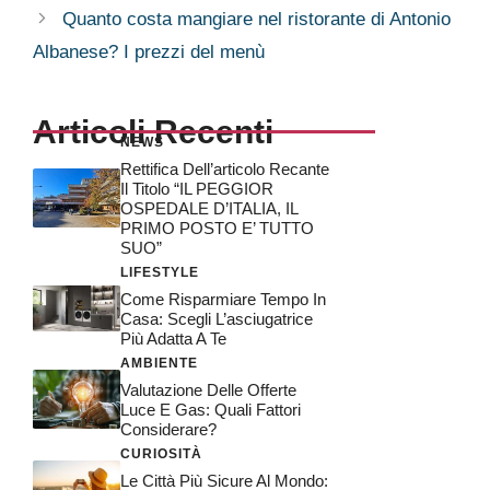
Quanto costa mangiare nel ristorante di Antonio
Albanese? I prezzi del menù
Articoli Recenti
NEWS
Rettifica Dell’articolo Recante
Il Titolo “IL PEGGIOR
OSPEDALE D’ITALIA, IL
PRIMO POSTO E’ TUTTO
SUO”
LIFESTYLE
Come Risparmiare Tempo In
Casa: Scegli L’asciugatrice
Più Adatta A Te
AMBIENTE
Valutazione Delle Offerte
Luce E Gas: Quali Fattori
Considerare?
CURIOSITÀ
Le Città Più Sicure Al Mondo: