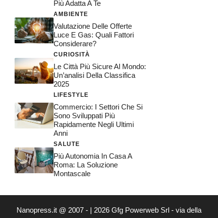
Più Adatta A Te
AMBIENTE
Valutazione Delle Offerte
Luce E Gas: Quali Fattori
Considerare?
CURIOSITÀ
Le Città Più Sicure Al Mondo:
Un’analisi Della Classifica
2025
LIFESTYLE
Commercio: I Settori Che Si
Sono Sviluppati Più
Rapidamente Negli Ultimi
Anni
SALUTE
Più Autonomia In Casa A
Roma: La Soluzione
Montascale
Nanopress.it @ 2007 - | 2026 Gfg Powerweb Srl - via della