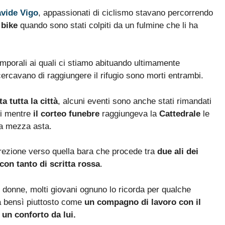
avide Vigo
, appassionati di ciclismo stavano percorrendo
 bike
quando sono stati colpiti da un fulmine che li ha
emporali ai quali ci stiamo abituando ultimamente
ercavano di raggiungere il rifugio sono morti entrambi.
a tutta la città
, alcuni eventi sono anche stati rimandati
ggi mentre
il corteo funebre
raggiungeva la
Cattedrale
le
 a mezza asta.
direzione verso quella bara che procede tra
due ali dei
con tanto di scritta rossa
.
e donne, molti giovani ognuno lo ricorda per qualche
 bensì piuttosto come
un compagno di lavoro con il
 un conforto da lui.