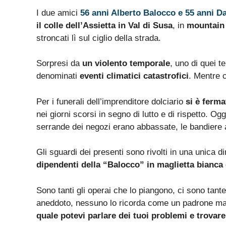
I due amici
56 anni Alberto Balocco e 55 anni D
il colle dell’Assietta in Val di Susa
, in
mountain
stroncati lì sul ciglio della strada.
Sorpresi da
un violento temporale
, uno di quei t
denominati
eventi climatici catastrofici
. Mentre c
Per i funerali dell’imprenditore dolciario
si è fermat
nei giorni scorsi in segno di lutto e di rispetto. O
serrande dei negozi erano abbassate, le bandiere
Gli sguardi dei presenti sono rivolti in una unica 
dipendenti della “Balocco” in maglietta bianca 
Sono tanti gli operai che lo piangono, ci sono tant
aneddoto, nessuno lo ricorda come un padrone ma
quale potevi parlare dei tuoi problemi e trovare