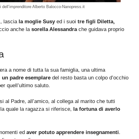
li dell’imprenditore Alberto Balocco-Nanopress.it
, lascia
la moglie
Susy
ed i suoi
tre figli Diletta,
accio anche la
sorella Alessandra
che guidava proprio
ta
tera a nome di tutta la sua famiglia, una ultima
, un padre esemplare
del resto basta un colpo d’occhio
per quell’ultimo saluto.
i al Padre, all’amico, al collega al marito che tutti
la quale la ragazza si riferisce,
la fortuna di averlo
i momenti ed
aver potuto apprendere insegnamenti
.