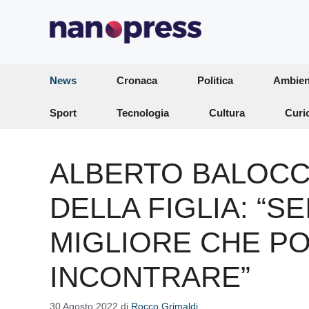
Vai
al
contenuto
News
Cronaca
Politica
Ambien
Sport
Tecnologia
Cultura
Curi
ALBERTO BALOCC
DELLA FIGLIA: “S
MIGLIORE CHE P
INCONTRARE”
30 Agosto 2022
di
Rocco Grimaldi