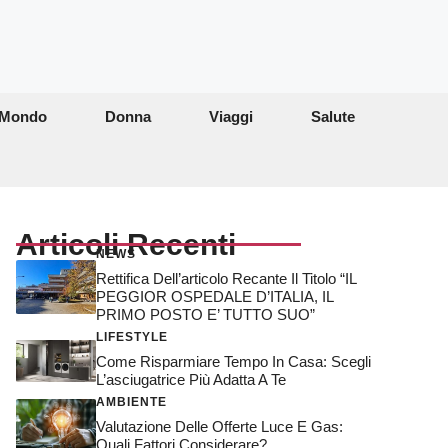
Mondo
Donna
Viaggi
Salute
Articoli Recenti
NEWS
Rettifica Dell’articolo Recante Il Titolo “IL
PEGGIOR OSPEDALE D’ITALIA, IL
PRIMO POSTO E’ TUTTO SUO”
LIFESTYLE
Come Risparmiare Tempo In Casa: Scegli
L’asciugatrice Più Adatta A Te
AMBIENTE
Valutazione Delle Offerte Luce E Gas:
Quali Fattori Considerare?