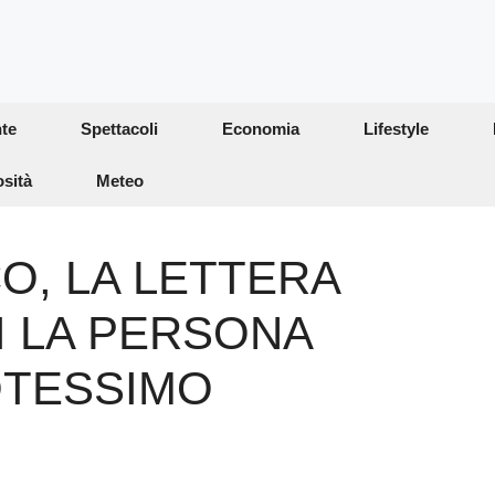
te
Spettacoli
Economia
Lifestyle
osità
Meteo
O, LA LETTERA
EI LA PERSONA
OTESSIMO