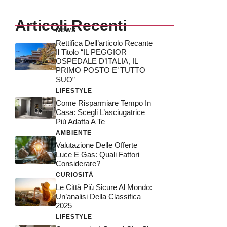
Articoli Recenti
NEWS
Rettifica Dell’articolo Recante
Il Titolo “IL PEGGIOR
OSPEDALE D’ITALIA, IL
PRIMO POSTO E’ TUTTO
SUO”
LIFESTYLE
Come Risparmiare Tempo In
Casa: Scegli L’asciugatrice
Più Adatta A Te
AMBIENTE
Valutazione Delle Offerte
Luce E Gas: Quali Fattori
Considerare?
CURIOSITÀ
Le Città Più Sicure Al Mondo:
Un’analisi Della Classifica
2025
LIFESTYLE