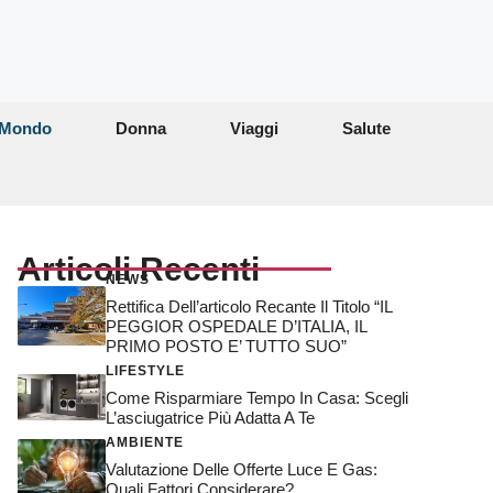
Mondo
Donna
Viaggi
Salute
Articoli Recenti
NEWS
Rettifica Dell’articolo Recante Il Titolo “IL
PEGGIOR OSPEDALE D’ITALIA, IL
PRIMO POSTO E’ TUTTO SUO”
LIFESTYLE
Come Risparmiare Tempo In Casa: Scegli
L’asciugatrice Più Adatta A Te
AMBIENTE
Valutazione Delle Offerte Luce E Gas:
Quali Fattori Considerare?