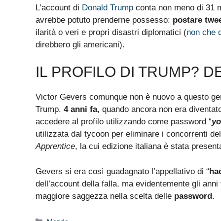
L’account di
Donald Trump
conta non meno di 31 mil
avrebbe potuto prenderne possesso:
postare twee
ilarità o veri e propri disastri diplomatici (
non che q
direbbero gli americani).
IL PROFILO DI TRUMP? 
Victor Gevers comunque non è nuovo a questo gene
Trump.
4 anni fa
, quando ancora non era diventato
accedere al profilo utilizzando come password “
yo
utilizzata dal tycoon per eliminare i concorrenti de
Apprentice
, la cui edizione italiana è stata present
Gevers si era così guadagnato l’appellativo di “
ha
dell’account della falla, ma evidentemente gli anni
maggiore saggezza nella scelta delle
password
.
Categorie