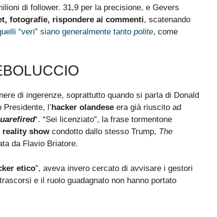
ioni di follower. 31,9 per la precisione, e Gevers
t, fotografie, rispondere ai commenti
, scatenando
uelli “veri” siano generalmente tanto
polite
, come
DEBOLUCCIO
re di ingerenze, soprattutto quando si parla di Donald
 Presidente, l’
hacker olandese
era già riuscito ad
uarefired
“. “Sei licenziato”, la frase tormentone
l
reality show
condotto dallo stesso Trump,
The
ata da Flavio Briatore.
cker etico
”, aveva invero cercato di avvisare i gestori
 trascorsi e il ruolo guadagnato non hanno portato