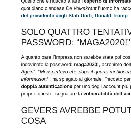
Quello che è riuscito a fare l’
esperto di informati
quotidiano olandese
De Volkskrant
l’uomo ha racc
del presidente degli Stati Uniti, Donald Trump
.
SOLO QUATTRO TENTATIV
PASSWORD: “MAGA2020!”
A quanto pare l’impresa non sarebbe stata poi cos
indovinato la password:
maga2020!
, acronimo dell
Again
”. “
Mi aspettavo che dopo il quarto mi blocca
informazioni
“, ha spiegato al giornale. Peccato per
doppia autenticazione
per uno degli account più p
proprio questo: segnalare la
vulnerabilità
dell’ac
GEVERS AVREBBE POTUT
COSA