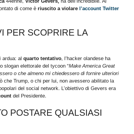
ca
44enne,
Victor Gevers,
ha dell’incredibile. Al
ontato di come è
riuscito a violare
l’account Twitter
I PER SCOPRIRE LA
ì ardua: al
quarto tentativo
, l’hacker olandese ha
o slogan elettorale del tycoon “
Make America Great
ssero o che almeno mi chiedessero di fornire ulteriori
ò che Trump, o chi per lui, non avessero abilitato la
opolari del social network. L’obiettivo di Gevers era
count
del Presidente.
O POSTARE QUALSIASI