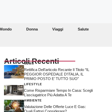
Mondo
Donna
Viaggi
Salute
Articoli Recenti
NEWS
Rettifica Dell’articolo Recante Il Titolo “IL
PEGGIOR OSPEDALE D’ITALIA, IL
PRIMO POSTO E’ TUTTO SUO”
LIFESTYLE
Come Risparmiare Tempo In Casa: Scegli
L’asciugatrice Più Adatta A Te
AMBIENTE
Valutazione Delle Offerte Luce E Gas:
Quali Fattori Considerare?