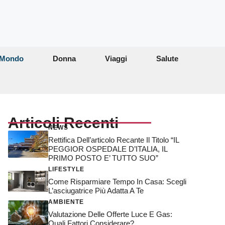
Mondo
Donna
Viaggi
Salute
Articoli Recenti
NEWS
Rettifica Dell’articolo Recante Il Titolo “IL
PEGGIOR OSPEDALE D’ITALIA, IL
PRIMO POSTO E’ TUTTO SUO”
LIFESTYLE
Come Risparmiare Tempo In Casa: Scegli
L’asciugatrice Più Adatta A Te
AMBIENTE
Valutazione Delle Offerte Luce E Gas:
Quali Fattori Considerare?