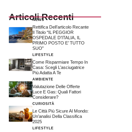
Articoli Recenti
NEWS
Rettifica Dell’articolo Recante
Il Titolo “IL PEGGIOR
OSPEDALE D’ITALIA, IL
PRIMO POSTO E’ TUTTO
SUO”
LIFESTYLE
Come Risparmiare Tempo In
Casa: Scegli L’asciugatrice
Più Adatta A Te
AMBIENTE
Valutazione Delle Offerte
Luce E Gas: Quali Fattori
Considerare?
CURIOSITÀ
Le Città Più Sicure Al Mondo:
Un’analisi Della Classifica
2025
LIFESTYLE