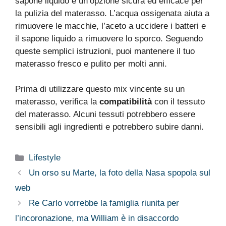
sapone liquido è un’opzione sicura ed efficace per
la pulizia del materasso. L’acqua ossigenata aiuta a
rimuovere le macchie, l’aceto a uccidere i batteri e
il sapone liquido a rimuovere lo sporco. Seguendo
queste semplici istruzioni, puoi mantenere il tuo
materasso fresco e pulito per molti anni.
Prima di utilizzare questo mix vincente su un
materasso, verifica la
compatibilità
con il tessuto
del materasso. Alcuni tessuti potrebbero essere
sensibili agli ingredienti e potrebbero subire danni.
Categorie
Lifestyle
Un orso su Marte, la foto della Nasa spopola sul
web
Re Carlo vorrebbe la famiglia riunita per
l’incoronazione, ma William è in disaccordo