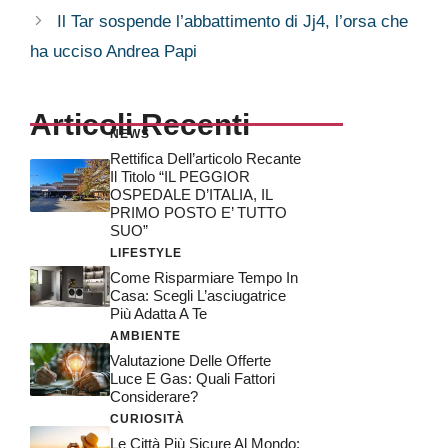
Il Tar sospende l’abbattimento di Jj4, l’orsa che
ha ucciso Andrea Papi
Articoli Recenti
NEWS
Rettifica Dell’articolo Recante
Il Titolo “IL PEGGIOR
OSPEDALE D’ITALIA, IL
PRIMO POSTO E’ TUTTO
SUO”
LIFESTYLE
Come Risparmiare Tempo In
Casa: Scegli L’asciugatrice
Più Adatta A Te
AMBIENTE
Valutazione Delle Offerte
Luce E Gas: Quali Fattori
Considerare?
CURIOSITÀ
Le Città Più Sicure Al Mondo: