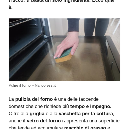
trucco: ti basta un solo ingrediente. Ecco qual
è.
Pulire il forno – Nanopress.it
La
pulizia del forno
è una delle faccende
domestiche che richiede più
tempo e impegno.
Oltre alla
griglia
e alla
vaschetta per la cottura
,
anche il
vetro del forno
rappresenta una superficie
che tende ad accumulare
macchie di grasso
e