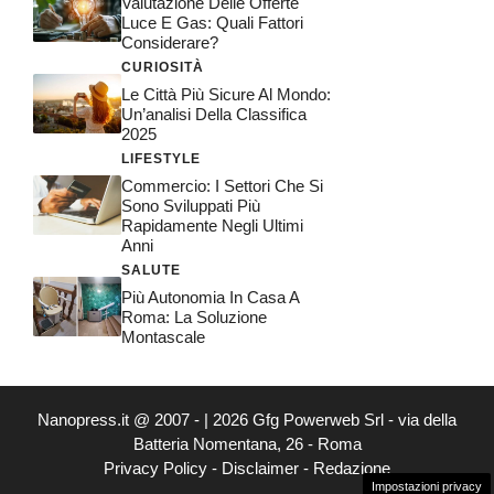
Valutazione Delle Offerte
Luce E Gas: Quali Fattori
Considerare?
CURIOSITÀ
Le Città Più Sicure Al Mondo:
Un’analisi Della Classifica
2025
LIFESTYLE
Commercio: I Settori Che Si
Sono Sviluppati Più
Rapidamente Negli Ultimi
Anni
SALUTE
Più Autonomia In Casa A
Roma: La Soluzione
Montascale
Nanopress.it @ 2007 - | 2026 Gfg Powerweb Srl - via della
Batteria Nomentana, 26 - Roma
Privacy Policy
-
Disclaimer
-
Redazione
Impostazioni privacy