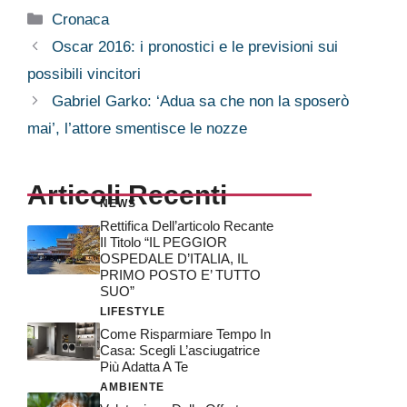
Categorie
Cronaca
Oscar 2016: i pronostici e le previsioni sui
possibili vincitori
Gabriel Garko: ‘Adua sa che non la sposerò
mai’, l’attore smentisce le nozze
Articoli Recenti
NEWS
Rettifica Dell’articolo Recante
Il Titolo “IL PEGGIOR
OSPEDALE D’ITALIA, IL
PRIMO POSTO E’ TUTTO
SUO”
LIFESTYLE
Come Risparmiare Tempo In
Casa: Scegli L’asciugatrice
Più Adatta A Te
AMBIENTE