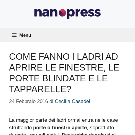
Vai
al
contenuto
Menu
COME FANNO I LADRI AD
APRIRE LE FINESTRE, LE
PORTE BLINDATE E LE
TAPPARELLE?
24 Febbraio 2016
di
Cecilia Casadei
La maggior parte dei ladri ormai entra nelle case
sfruttando
porte o finestre aperte
, soprattutto