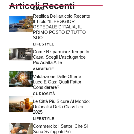
Articoli Recenti
NEWS
Rettifica Dell’articolo Recante
Il Titolo “IL PEGGIOR
OSPEDALE D’ITALIA, IL
PRIMO POSTO E’ TUTTO
SUO”
LIFESTYLE
Come Risparmiare Tempo In
Casa: Scegli L’asciugatrice
Più Adatta A Te
AMBIENTE
Valutazione Delle Offerte
Luce E Gas: Quali Fattori
Considerare?
CURIOSITÀ
Le Città Più Sicure Al Mondo:
Un’analisi Della Classifica
2025
LIFESTYLE
Commercio: I Settori Che Si
Sono Sviluppati Più