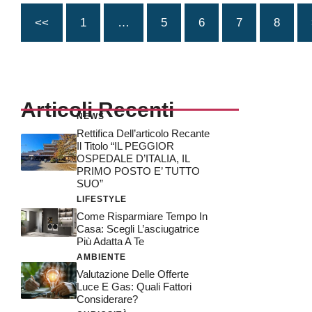
<<
1
…
5
6
7
8
Articoli Recenti
NEWS
Rettifica Dell’articolo Recante
Il Titolo “IL PEGGIOR
OSPEDALE D’ITALIA, IL
PRIMO POSTO E’ TUTTO
SUO”
LIFESTYLE
Come Risparmiare Tempo In
Casa: Scegli L’asciugatrice
Più Adatta A Te
AMBIENTE
Valutazione Delle Offerte
Luce E Gas: Quali Fattori
Considerare?