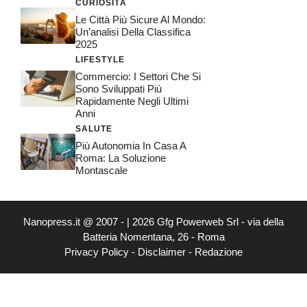
CURIOSITÀ
Le Città Più Sicure Al Mondo:
Un’analisi Della Classifica
2025
LIFESTYLE
Commercio: I Settori Che Si
Sono Sviluppati Più
Rapidamente Negli Ultimi
Anni
SALUTE
Più Autonomia In Casa A
Roma: La Soluzione
Montascale
Nanopress.it @ 2007 - | 2026 Gfg Powerweb Srl - via della
Batteria Nomentana, 26 - Roma
Privacy Policy
-
Disclaimer
-
Redazione