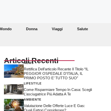
Mondo
Donna
Viaggi
Salute
Articoli Recenti
NEWS
Rettifica Dell’articolo Recante Il Titolo “IL
PEGGIOR OSPEDALE D’ITALIA, IL
PRIMO POSTO E’ TUTTO SUO”
LIFESTYLE
Come Risparmiare Tempo In Casa: Scegli
L’asciugatrice Più Adatta A Te
AMBIENTE
Valutazione Delle Offerte Luce E Gas:
Quali Fattori Considerare?