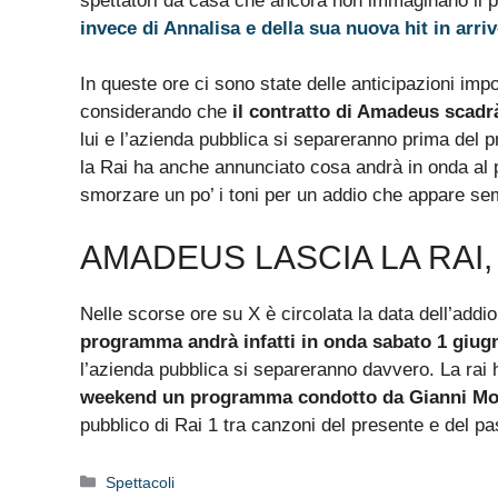
spettatori da casa che ancora non immaginano il p
invece di Annalisa e della sua nuova hit in arri
In queste ore ci sono state delle anticipazioni imp
considerando che
il contratto di Amadeus scadr
lui e l’azienda pubblica si separeranno prima del p
la Rai ha anche annunciato cosa andrà in onda al p
smorzare un po’ i toni per un addio che appare s
AMADEUS LASCIA LA RAI,
Nelle scorse ore su X è circolata la data dell’addio
programma andrà infatti in onda sabato 1 giug
l’azienda pubblica si separeranno davvero. La rai
weekend un programma condotto da Gianni Mor
pubblico di Rai 1 tra canzoni del presente e del pa
Categorie
Spettacoli