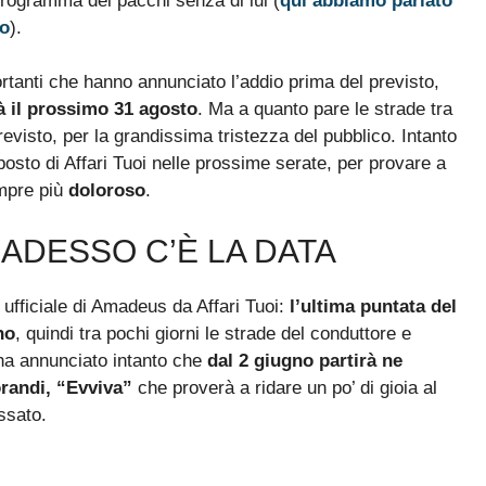
rogramma dei pacchi senza di lui (
qui abbiamo parlato
vo
).
ortanti che hanno annunciato l’addio prima del previsto,
à il prossimo 31 agosto
. Ma a quanto pare le strade tra
revisto, per la grandissima tristezza del pubblico. Intanto
osto di Affari Tuoi nelle prossime serate, per provare a
empre più
doloroso
.
 ADESSO C’È LA DATA
 ufficiale di Amadeus da Affari Tuoi:
l’ultima puntata del
no
, quindi tra pochi giorni le strade del conduttore e
 ha annunciato intanto che
dal 2 giugno partirà ne
andi, “Evviva”
che proverà a ridare un po’ di gioia al
ssato.