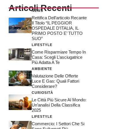
Articoli Recenti
NEWS
Rettifica Dell’articolo Recante
Il Titolo “IL PEGGIOR
OSPEDALE D’ITALIA, IL
PRIMO POSTO E’ TUTTO
SUO”
LIFESTYLE
Come Risparmiare Tempo In
Casa: Scegli L’asciugatrice
Più Adatta A Te
AMBIENTE
Valutazione Delle Offerte
Luce E Gas: Quali Fattori
Considerare?
CURIOSITÀ
Le Città Più Sicure Al Mondo:
Un’analisi Della Classifica
2025
LIFESTYLE
Commercio: I Settori Che Si
Sono Sviluppati Più