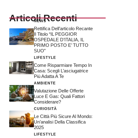
Articoli Recenti
NEWS
Rettifica Dell’articolo Recante
Il Titolo “IL PEGGIOR
OSPEDALE D’ITALIA, IL
PRIMO POSTO E’ TUTTO
SUO”
LIFESTYLE
Come Risparmiare Tempo In
Casa: Scegli L’asciugatrice
Più Adatta A Te
AMBIENTE
Valutazione Delle Offerte
Luce E Gas: Quali Fattori
Considerare?
CURIOSITÀ
Le Città Più Sicure Al Mondo:
Un’analisi Della Classifica
2025
LIFESTYLE