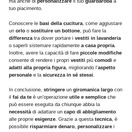
ma anche di
personalizzare
il tuo
guardaroba
a
tuo piacimento.
Conoscere le
basi della cucitura
, come aggiustare
un
orlo
o
sostituire un bottone
, può fare la
differenza
tra dover portare i
vestiti in lavanderia
o saperli sistemare rapidamente
a casa propria
.
Inoltre, avere la capacità di fare
piccole modifiche
consente di rendere i propri
vestiti
più
comodi
e
adatti alla propria figura
, migliorando l’
aspetto
personale
e la
sicurezza in sé stessi
.
In conclusione,
stringere
un
giromanica largo
con
il
fai da te
è un’operazione
utile e semplice
che
può essere eseguita da chiunque abbia la
necessità
di adattare un
capo di abbigliamento
alle proprie
esigenze
. Grazie a questa
tecnica
, è
possibile
risparmiare denaro
,
personalizzare
i