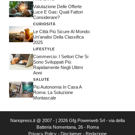
Valutazione Delle Offerte
Luce E Gas: Quali Fattori
Considerare?
CURIOSITÀ
Le Città Più Sicure Al Mondo:
Un’analisi Della Classifica
2025
LIFESTYLE
Commercio: I Settori Che Si
Sono Sviluppati Più
Rapidamente Negli Ultimi
Anni
SALUTE
Più Autonomia In Casa A
Roma: La Soluzione
Montascale
Nanopress.it @ 2007 - | 2026 Gfg Powerweb Srl - via della
Batteria Nomentana, 26 - Roma
Privacy Policy
-
Disclaimer
-
Redazione