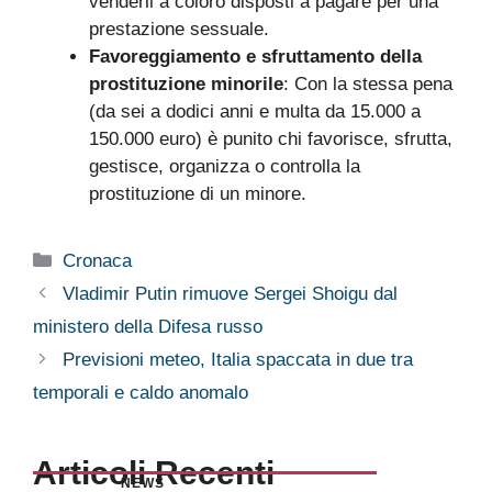
venderli a coloro disposti a pagare per una
prestazione sessuale.
Favoreggiamento e sfruttamento della
prostituzione minorile
: Con la stessa pena
(da sei a dodici anni e multa da 15.000 a
150.000 euro) è punito chi favorisce, sfrutta,
gestisce, organizza o controlla la
prostituzione di un minore.
Categorie
Cronaca
Vladimir Putin rimuove Sergei Shoigu dal
ministero della Difesa russo
Previsioni meteo, Italia spaccata in due tra
temporali e caldo anomalo
Articoli Recenti
NEWS