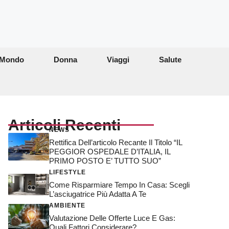
Mondo
Donna
Viaggi
Salute
Articoli Recenti
NEWS
Rettifica Dell’articolo Recante Il Titolo “IL
PEGGIOR OSPEDALE D’ITALIA, IL
PRIMO POSTO E’ TUTTO SUO”
LIFESTYLE
Come Risparmiare Tempo In Casa: Scegli
L’asciugatrice Più Adatta A Te
AMBIENTE
Valutazione Delle Offerte Luce E Gas:
Quali Fattori Considerare?