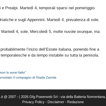
pi e Prealpi. Martedì 4, temporali sparsi nel pomeriggio.
adriatiche e sugli Appennini. Martedì 4, prevalenza di sole.
. Martedì 4, sole. Mercoledì 5, molte nuvole ovunque, ma
robabilmente l’inizio dell’Estate italiana, ponendo fine a
temporalesche e da tempo instabile su tutta la penisola.
non lo avrei fatto”
: arrestato il compagno di Giada Zanola
it @ 2007 - | 2026 Gfg Powerweb Srl - via della Batteria Nomentana
Privacy Policy
-
Disclaimer
-
Redazione