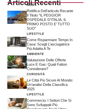
Articoli Recenti
NEWS
Rettifica Dell’articolo Recante
Il Titolo “IL PEGGIOR
OSPEDALE D’ITALIA, IL
PRIMO POSTO E’ TUTTO
SUO”
LIFESTYLE
Come Risparmiare Tempo In
Casa: Scegli L’asciugatrice
Più Adatta A Te
AMBIENTE
Valutazione Delle Offerte
Luce E Gas: Quali Fattori
Considerare?
CURIOSITÀ
Le Città Più Sicure Al Mondo:
Un’analisi Della Classifica
2025
LIFESTYLE
Commercio: I Settori Che Si
Sono Sviluppati Più