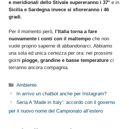
e meridionali dello Stivale supereranno i 37°
e in
Sicilia e Sardegna invece si sfioreranno i 46
gradi.
Per il momento però,
l’Italia torna a fare
nuovamente i conti con il maltempo
che non
vuole proprio saperne di abbandonarci. Abbiamo
una sola ed unica certezza per ora: nei prossimi
giorni
piogge, grandine e basse temperature
ci
terranno ancora compagnia.
Categorie
Ambiente
In arrivo un chatbot anche per Instagram?
Seria A ‘Made in Italy’: accordo con il governo
per il nuovo nome del Campionato all’estero