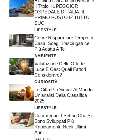
Rettifica Dell’articolo Recante
Il Titolo “IL PEGGIOR
OSPEDALE D’ITALIA, IL
PRIMO POSTO E’ TUTTO
SUO”
LIFESTYLE
Come Risparmiare Tempo In
Casa: Scegli L’asciugatrice
Più Adatta A Te
AMBIENTE
Valutazione Delle Offerte
Luce E Gas: Quali Fattori
Considerare?
CURIOSITÀ
Le Città Più Sicure Al Mondo:
Un’analisi Della Classifica
2025
LIFESTYLE
Commercio: I Settori Che Si
Sono Sviluppati Più
Rapidamente Negli Ultimi
Anni
SALUTE