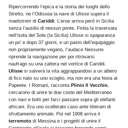
Ripercorrendo l’epica e la storia dei luoghi dello
Stretto, ne l’Odissea la nave di Ulisse supera il
maelstrom di
Cariddi
. L’eroe arriva però in Sicilia
senza l’ausilio di nessun ponte. Finita la traversata
nell’isola del Sole (la Sicilia) Ulisse si spaparanza
un po’ e dopo 37 giorni, e un pasto dell’equipaggio
non propriamente vegano, l’audace Nessuno
riprende la navigazione per poi ritrovarsi
naufrago su una zattera nel vortice di Cariddi.
Ulisse
si salverà la vita aggrappandosi a un albero
di fico nato su uno scoglio, ma non era una festa al
Papeete. I Romani, racconta
Plinio Il Vecchio
,
cercarono di unire le due coste del Mediterraneo
con navi e botti per farci passare sopra gli elefanti
africani. Era uno scellerato caso ante litteram di
sfruttamento animale. Poi nel 1908 arriva il
terremoto
di Messina e i progetti di unire il