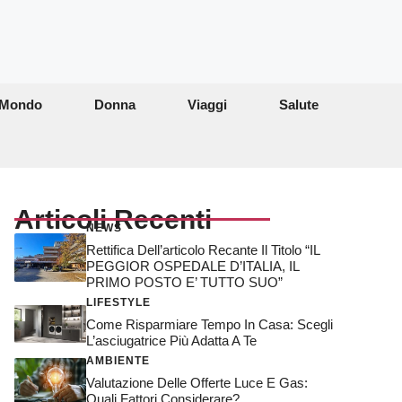
Mondo
Donna
Viaggi
Salute
Articoli Recenti
NEWS
Rettifica Dell’articolo Recante Il Titolo “IL
PEGGIOR OSPEDALE D’ITALIA, IL
PRIMO POSTO E’ TUTTO SUO”
LIFESTYLE
Come Risparmiare Tempo In Casa: Scegli
L’asciugatrice Più Adatta A Te
AMBIENTE
Valutazione Delle Offerte Luce E Gas:
Quali Fattori Considerare?