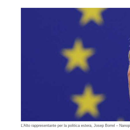
L’Alto rappresentante per la politica estera, Josep Borrel – Nanop