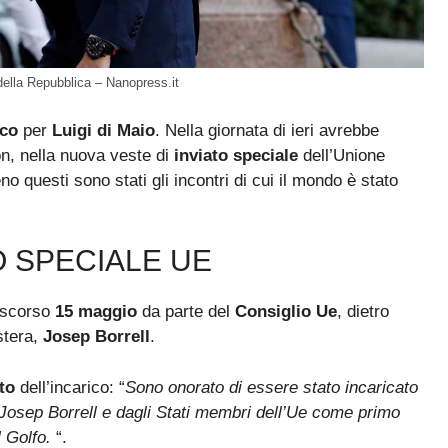
 della Repubblica – Nanopress.it
ico
per
Luigi di Maio
. Nella giornata di ieri avrebbe
non, nella nuova veste di
inviato speciale
dell’Unione
no questi sono stati gli incontri di cui il mondo è stato
O SPECIALE UE
o scorso
15 maggio
da parte del
Consiglio Ue
, dietro
stera,
Josep Borrell
.
to
dell’incarico: “
Sono onorato di essere stato incaricato
 Josep Borrell e dagli Stati membri dell’Ue come primo
l Golfo.
“.