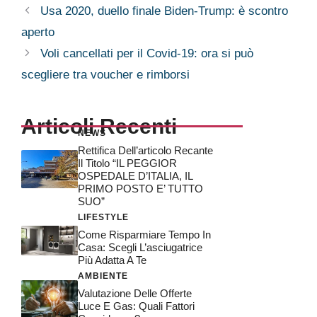
Usa 2020, duello finale Biden-Trump: è scontro
aperto
Voli cancellati per il Covid-19: ora si può
scegliere tra voucher e rimborsi
Articoli Recenti
NEWS
Rettifica Dell’articolo Recante
Il Titolo “IL PEGGIOR
OSPEDALE D’ITALIA, IL
PRIMO POSTO E’ TUTTO
SUO”
LIFESTYLE
Come Risparmiare Tempo In
Casa: Scegli L’asciugatrice
Più Adatta A Te
AMBIENTE
Valutazione Delle Offerte
Luce E Gas: Quali Fattori