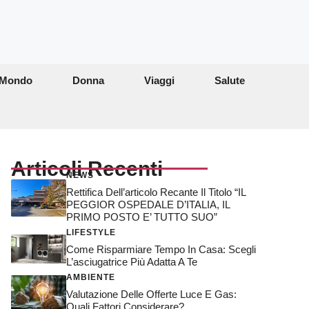
Mondo
Donna
Viaggi
Salute
Articoli Recenti
NEWS
Rettifica Dell’articolo Recante Il Titolo “IL
PEGGIOR OSPEDALE D’ITALIA, IL
PRIMO POSTO E’ TUTTO SUO”
LIFESTYLE
Come Risparmiare Tempo In Casa: Scegli
L’asciugatrice Più Adatta A Te
AMBIENTE
Valutazione Delle Offerte Luce E Gas:
Quali Fattori Considerare?