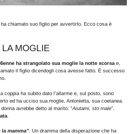
 ha chiamato suo figlio per avvertirlo. Ecco cosa è
 LA MOGLIE
6enne ha strangolato sua moglie la notte scorsa
e,
iamato il figlio dicendogli cosa avesse fatto. È successo
mo.
ella coppia ha subito dato l’allarme e, sul posto, sono
berto ed ha ucciso sua moglie, Antonietta, sua coetanea.
 donna avrebbe detto al marito: “
Aiutami, sto male
”.
lata
.
o la mamma”
. Un dramma della disperazione che ha