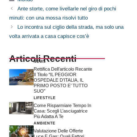
Ante storte, come livellarle nel giro di pochi
minuti: con una mossa risolvi tutto
Lo incontra sul ciglio della strada, ma solo una
volta arrivata a casa capisce cos’è
Articoli Recenti
NEWS
Rettifica Dell’articolo Recante
Il Titolo “IL PEGGIOR
OSPEDALE D’ITALIA, IL
PRIMO POSTO E’ TUTTO
SUO”
LIFESTYLE
Come Risparmiare Tempo In
Casa: Scegli L’asciugatrice
Più Adatta A Te
AMBIENTE
Valutazione Delle Offerte
Luce E Gas: Quali Fattori