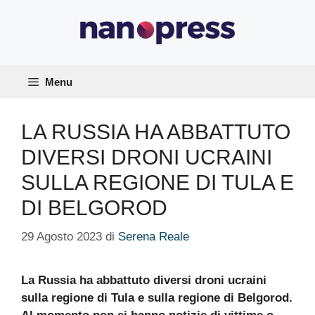
Vai
al
contenuto
Menu
LA RUSSIA HA ABBATTUTO
DIVERSI DRONI UCRAINI
SULLA REGIONE DI TULA E
DI BELGOROD
29 Agosto 2023
di
Serena Reale
La Russia ha abbattuto diversi droni ucraini
sulla regione di Tula e sulla regione di Belgorod.