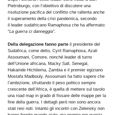
Pietroburgo, con l’obiettivo di discutere una
risoluzione pacifica del conflitto che rallenta anche
il superamento della crisi pandemica, secondo
il leader sudafricano Ramaphosa che ha affermato:
“
La guerra ci danneggia”.
Della delegazione fanno parte
il presidente del
Sudafrica, come detto, Cyril Ramaphosa, Azali
Assoumani, Comore, nonché leader di turno
dell’Unione africana, Macky Sall, Senegal,
Hakainde Hichilema, Zambia e il premier egiziano
Mostafa Madbouly. Assoumani ha fatto sapere che
l’ambizione, sfruttando il peso politico sempre
crescente dell’Africa, è quella di mettere sul tavolo
una road map in grado di fissare delle mappe per la
fine della guerra. I dettagli però non sono ancora
stati resi noti. Intanto gli incontri con Zelensky non
hanno fornito grande aiuto, ma proprio per questa