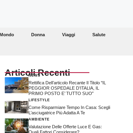
Mondo
Donna
Viaggi
Salute
Articoli Recenti
NEWS
Rettifica Dell’articolo Recante Il Titolo “IL
PEGGIOR OSPEDALE D’ITALIA, IL
PRIMO POSTO E’ TUTTO SUO”
LIFESTYLE
Come Risparmiare Tempo In Casa: Scegli
L’asciugatrice Più Adatta A Te
AMBIENTE
Valutazione Delle Offerte Luce E Gas:
Quali Fattori Considerare?