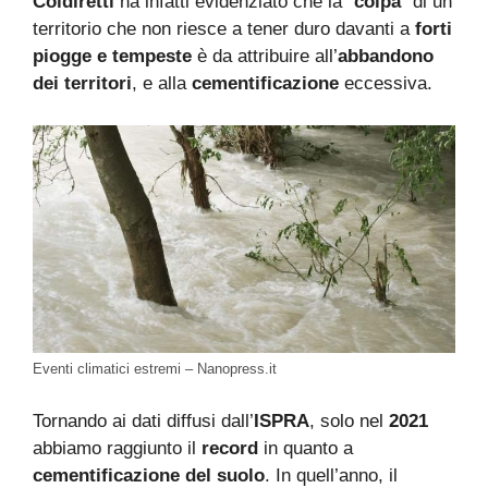
Coldiretti
ha infatti evidenziato che la “
colpa
” di un
territorio che non riesce a tener duro davanti a
forti
piogge e tempeste
è da attribuire all’
abbandono
dei territori
, e alla
cementificazione
eccessiva.
Eventi climatici estremi – Nanopress.it
Tornando ai dati diffusi dall’
ISPRA
, solo nel
2021
abbiamo raggiunto il
record
in quanto a
cementificazione del suolo
. In quell’anno, il