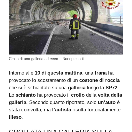
Crollo di una galleria a Lecco – Nanopress.it
Intorno alle
10 di questa mattina
, una
frana
ha
provocato lo scostamento di un
costone di roccia
che si è schiantato su una
galleria
lungo la
SP72
.
Lo
schianto
ha provocato il
crollo
della
volta della
galleria
. Secondo quanto riportato, solo
un’auto
è
stata coinvolta, ma
l’autista
risulta fortunatamente
illeso
.
CROLLATA UNA GALLERIA SULLA