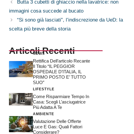
Butta 3 cubetti di ghiaccio nella lavatrice: non
immagini cosa succede al bucato
“Si sono già lasciati”, l’indiscrezione da UeD: la
scelta più breve della storia
Articoli Recenti
NEWS
Rettifica Dell’articolo Recante
Il Titolo “IL PEGGIOR
OSPEDALE D’ITALIA, IL
PRIMO POSTO E’ TUTTO
SUO”
LIFESTYLE
Come Risparmiare Tempo In
Casa: Scegli L’asciugatrice
Più Adatta A Te
AMBIENTE
Valutazione Delle Offerte
Luce E Gas: Quali Fattori
Considerare?