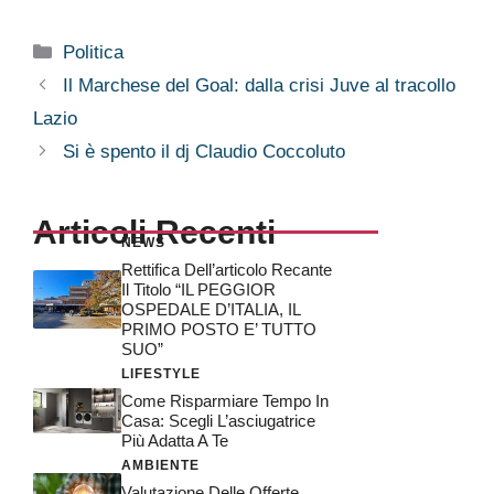
Categorie
Politica
Il Marchese del Goal: dalla crisi Juve al tracollo
Lazio
Si è spento il dj Claudio Coccoluto
Articoli Recenti
NEWS
Rettifica Dell’articolo Recante
Il Titolo “IL PEGGIOR
OSPEDALE D’ITALIA, IL
PRIMO POSTO E’ TUTTO
SUO”
LIFESTYLE
Come Risparmiare Tempo In
Casa: Scegli L’asciugatrice
Più Adatta A Te
AMBIENTE
Valutazione Delle Offerte