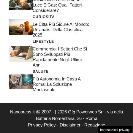
Luce E Gas: Quali Fattori
Considerare?
CURIOSITÀ
Le Città Più Sicure Al Mondo:
Un’analisi Della Classifica
2025
LIFESTYLE
Commercio: I Settori Che Si
Sono Sviluppati Più
Rapidamente Negli Ultimi
Anni
SALUTE
Più Autonomia In Casa A
Roma: La Soluzione
Montascale
Nanopress.it @ 2007 - | 2026 Gfg Powerweb Srl - via della
Batteria Nomentana, 26 - Roma
Privacy Policy
-
Disclaimer
-
Redazione
Impostazioni privacy