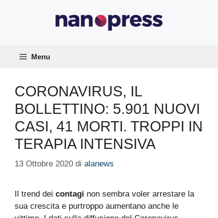
Vai
al
contenuto
Menu
CORONAVIRUS, IL
BOLLETTINO: 5.901 NUOVI
CASI, 41 MORTI. TROPPI IN
TERAPIA INTENSIVA
13 Ottobre 2020
di
alanews
Il trend dei
contagi
non sembra voler arrestare la
sua crescita e purtroppo aumentano anche le