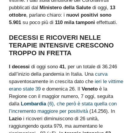
vittime. I dati sulla diffusione del Coronavirus
pubblicati dal
Ministero della Salute
di oggi,
13
ottobre
, parlano chiaro: i
nuovi positivi sono
5.901
su poco più di
110 mila tamponi
effettuati.
DECESSI E RICOVERI NELLE
TERAPIE INTENSIVE CRESCONO
TROPPO IN FRETTA
I decessi
di oggi sono
41
, per un totale di 36.246
dall’inizio della pandemia in Italia. Una
curva
spaventosamente in crescita dato che
ieri le vittime
erano state 39
e domenica 26. Il
Veneto
è la
Regione con il maggior numero, 7 oggi, seguita
dalla
Lombardia
(6), che però è stata quella con
l’incremento maggiore per positività
(14.256). In
Lazio
i ricoveri diminuiscono di 26 unità,
raggiungendo quota 979, ma aumentano le