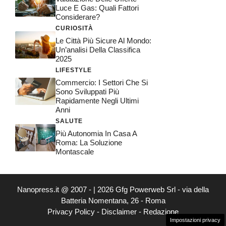
Luce E Gas: Quali Fattori
Considerare?
CURIOSITÀ
Le Città Più Sicure Al Mondo:
Un’analisi Della Classifica
2025
LIFESTYLE
Commercio: I Settori Che Si
Sono Sviluppati Più
Rapidamente Negli Ultimi
Anni
SALUTE
Più Autonomia In Casa A
Roma: La Soluzione
Montascale
Nanopress.it @ 2007 - | 2026 Gfg Powerweb Srl - via della
Batteria Nomentana, 26 - Roma
Privacy Policy
-
Disclaimer
-
Redazione
Impostazioni privacy