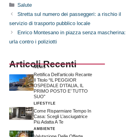
Categorie
Salute
Stretta sul numero dei passeggeri: a rischio il
servizio di trasporto pubblico locale
Enrico Montesano in piazza senza mascherina:
urla contro i poliziotti
Articoli Recenti
NEWS
Rettifica Dell’articolo Recante
Il Titolo “IL PEGGIOR
OSPEDALE D’ITALIA, IL
PRIMO POSTO E’ TUTTO
SUO”
LIFESTYLE
Come Risparmiare Tempo In
Casa: Scegli L’asciugatrice
Più Adatta A Te
AMBIENTE
Valutazione Delle Offerte