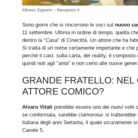
Alfonso Signorini – Nanopress.it
Sono giorni che si rincorrono le voci sul
nuovo cas
11 settembre. Ultima in ordine di tempo, quella che
dentro la “
Casa
” di Cinecittà. Un attore che ha fat
Si tratta di un nome certamente importante e che po
perché il cast, sulla carta, del reality, è composto
quindi noti agli “
anta
” e non certo alle nuove gener
GRANDE FRATELLO: NEL 
ATTORE COMICO?
Alvaro Vitali
potrebbe essere uno dei nuovi volti d
se confermata, sarebbe clamorosa: si tratterebbe di
italiana degli anni Settanta, il quale sicuramente 
Canale 5.