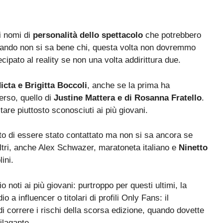
i nomi di
personalità dello spettacolo
che potrebbero
ziando non si sa bene chi, questa volta non dovremmo
cipato al reality se non una volta addirittura due.
icta e Brigitta Boccoli
, anche se la prima ha
erso, quello di
Justine Mattera e di Rosanna Fratello
.
are piuttosto sconosciuti ai più giovani.
to di essere stato contattato ma non si sa ancora se
 altri, anche Alex Schwazer, maratoneta italiano e
Ninetto
ini.
noti ai più giovani: purtroppo per questi ultimi, la
o a influencer o titolari di profili Only Fans: il
 correre i rischi della scorsa edizione, quando dovette
ilagante.