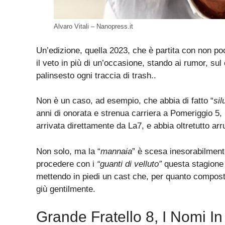
Alvaro Vitali – Nanopress.it
Un’edizione, quella 2023, che è partita con non po
il veto in più di un’occasione, stando ai rumor, su
palinsesto ogni traccia di trash..
Non è un caso, ad esempio, che abbia di fatto “
sil
anni di onorata e strenua carriera a Pomeriggio 5,
arrivata direttamente da La7, e abbia oltretutto arr
Non solo, ma la “
mannaia
” è scesa inesorabilmen
procedere con i
“guanti di velluto”
questa stagione p
mettendo in piedi un cast che, per quanto composto
giù gentilmente.
Grande Fratello 8, I Nomi In