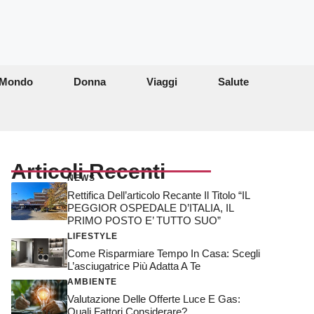
Mondo
Donna
Viaggi
Salute
Articoli Recenti
NEWS
Rettifica Dell’articolo Recante Il Titolo “IL
PEGGIOR OSPEDALE D’ITALIA, IL
PRIMO POSTO E’ TUTTO SUO”
LIFESTYLE
Come Risparmiare Tempo In Casa: Scegli
L’asciugatrice Più Adatta A Te
AMBIENTE
Valutazione Delle Offerte Luce E Gas:
Quali Fattori Considerare?