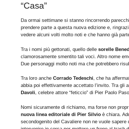
“Casa”
Da ormai settimane si stanno rincorrendo parecch
prendere parte a questa nuova edizione e, ringra
vedere alcuni volti molto noti e che hanno già parte
Tra i nomi più gettonati, quello delle
sorelle Bened
clamorosamente smentito tali voci. Altro nome em
Due personaggi molto noti ma che potrebbero risult
Tra loro anche
Corrado Tedeschi
, che ha afferma
abbia poi effettivamente accettato l’invito. Tra gli
Davoli
, celebre attore “feticcio” di Pier Paolo Pasol
Nomi sicuramente di richiamo, ma forse non proprio 
nuova linea editoriale di Pier Silvio
è chiara. Addi
secondogenito del Cavaliere non ne vuole sapere di
intervenire in corsa per mettere un freno al trash d