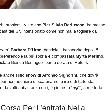
chi problemi, visto che
Pier Silvio Berlusconi
ha messo
l cast del Gf, intenzionato come non mai a togliere dal
urato
”
Barbara D’Urso
, dandole il benservito dopo 15
 preferendole la più sobria e compassata
Myrta Merlino
,
uolato Bianca Berlinguer per la serata di Rete 4.
te anche sullo
show di Alfonso Signorini
, che dovrà
er non rischiare di scatenarne le ire e di fatto sta
 da volti abbastanza noti, è piuttosto “
agè
“, a metterla
 Corsa Per L’entrata Nella