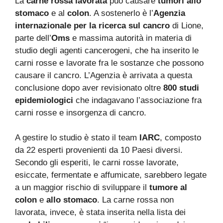
La
carne rossa lavorata
può causare
tumori allo
stomaco
e al
colon
. A sostenerlo è l’
Agenzia
internazionale per la ricerca sul cancro
di Lione,
parte dell’
Oms
e massima autorità in materia di
studio degli agenti cancerogeni, che ha inserito le
carni rosse e lavorate fra le sostanze che possono
causare il cancro. L’Agenzia è arrivata a questa
conclusione dopo aver revisionato oltre
800 studi
epidemiologici
che indagavano l’associazione fra
carni rosse e insorgenza di cancro.
A gestire lo studio è stato il team
IARC
, composto
da 22 esperti provenienti da 10 Paesi diversi.
Secondo gli esperiti, le carni rosse lavorate,
esiccate, fermentate e affumicate, sarebbero legate
a un maggior rischio di sviluppare il
tumore al
colon
e
allo stomaco
. La carne rossa non
lavorata, invece, è stata inserita nella lista dei