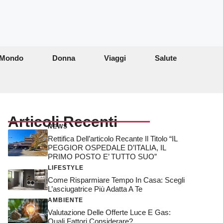
Mondo
Donna
Viaggi
Salute
Articoli Recenti
NEWS
Rettifica Dell’articolo Recante Il Titolo “IL
PEGGIOR OSPEDALE D’ITALIA, IL
PRIMO POSTO E’ TUTTO SUO”
LIFESTYLE
Come Risparmiare Tempo In Casa: Scegli
L’asciugatrice Più Adatta A Te
AMBIENTE
Valutazione Delle Offerte Luce E Gas:
Quali Fattori Considerare?