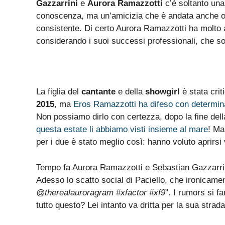
Gazzarrini
e
Aurora Ramazzotti
c’è soltanto un
conoscenza, ma un’amicizia che è andata anche ol
consistente. Di certo Aurora Ramazzotti ha molto 
considerando i suoi successi professionali, che so
La figlia del
cantante
e della
showgirl
è stata cri
2015
, ma
Eros Ramazzotti ha difeso con determinaz
Non possiamo dirlo con certezza, dopo la fine dell
questa estate li abbiamo visti insieme al mare
! Ma
per i due è stato meglio così: hanno voluto aprirsi 
Tempo fa Aurora Ramazzotti e Sebastian Gazzarrini
Adesso lo scatto social di Paciello, che ironicamen
@therealauroragram #xfactor #xf9
”. I rumors si f
tutto questo? Lei intanto va dritta per la sua strada