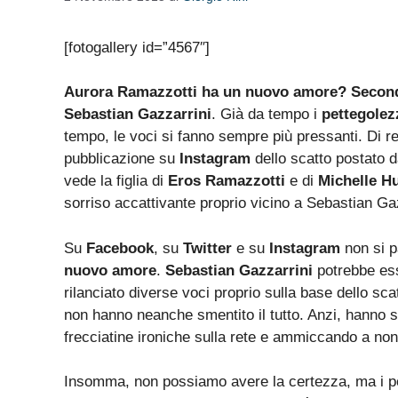
[fotogallery id=”4567″]
Aurora Ramazzotti ha un nuovo amore? Secondo 
Sebastian Gazzarrini
. Già da tempo i
pettegolez
tempo, le voci si fanno sempre più pressanti. Di re
pubblicazione su
Instagram
dello scatto postato 
vede la figlia di
Eros Ramazzotti
e di
Michelle H
sorriso accattivante proprio vicino a Sebastian Ga
Su
Facebook
, su
Twitter
e su
Instagram
non si p
nuovo amore
.
Sebastian Gazzarrini
potrebbe es
rilanciato diverse voci proprio sulla base dello scat
non hanno neanche smentito il tutto. Anzi, hanno s
frecciatine ironiche sulla rete e ammiccando a non 
Insomma, non possiamo avere la certezza, ma i pet