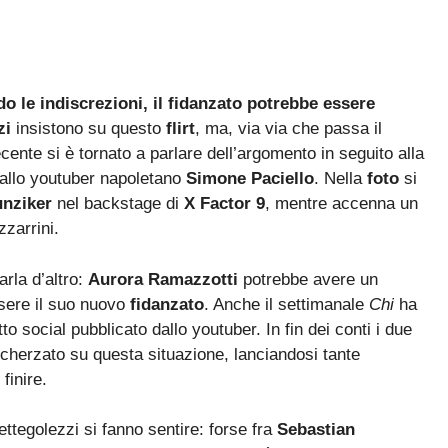
le indiscrezioni, il fidanzato potrebbe essere
zi
insistono su questo
flirt
, ma, via via che passa il
cente si è tornato a parlare dell’argomento in seguito alla
dallo youtuber napoletano
Simone Paciello
. Nella
foto
si
unziker
nel backstage di
X Factor 9
, mentre accenna un
zzarrini.
arla d’altro:
Aurora Ramazzotti
potrebbe avere un
sere il suo nuovo
fidanzato
. Anche il settimanale
Chi
ha
to social pubblicato dallo youtuber. In fin dei conti i due
cherzato su questa situazione, lanciandosi tante
finire.
tegolezzi si fanno sentire: forse fra
Sebastian