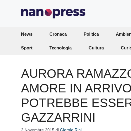
Vai
al
contenuto
News
Cronaca
Politica
Ambien
Sport
Tecnologia
Cultura
Curi
AURORA RAMAZZO
AMORE IN ARRIVO
POTREBBE ESSER
GAZZARRINI
2 Novembre 2015
di
Giorgio Rini