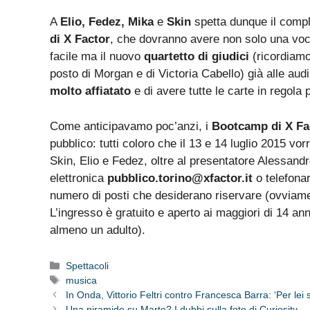
A
Elio, Fedez, Mika
e
Skin
spetta dunque il compl
di X Factor
, che dovranno avere non solo una voc
facile ma il nuovo
quartetto di giudici
(ricordiamo
posto di Morgan e di Victoria Cabello) già alle au
molto affiatato
e di avere tutte le carte in regola
Come anticipavamo poc’anzi, i
Bootcamp di X Fac
pubblico: tutti coloro che il 13 e 14 luglio 2015 vo
Skin, Elio e Fedez, oltre al presentatore Alessandr
elettronica
pubblico.torino@xfactor.it
o telefona
numero di posti che desiderano riservare (ovviamen
L’ingresso è gratuito e aperto ai maggiori di 14 a
almeno un adulto).
Categorie
Spettacoli
Tag
musica
In Onda, Vittorio Feltri contro Francesca Barra: ‘Per lei
Una piramide su Marte? I dubbi sulla foto di Curiosity