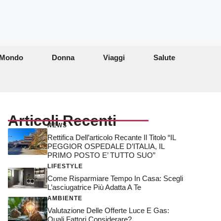
Mondo
Donna
Viaggi
Salute
Articoli Recenti
NEWS
Rettifica Dell’articolo Recante Il Titolo “IL
PEGGIOR OSPEDALE D’ITALIA, IL
PRIMO POSTO E’ TUTTO SUO”
LIFESTYLE
Come Risparmiare Tempo In Casa: Scegli
L’asciugatrice Più Adatta A Te
AMBIENTE
Valutazione Delle Offerte Luce E Gas:
Quali Fattori Considerare?