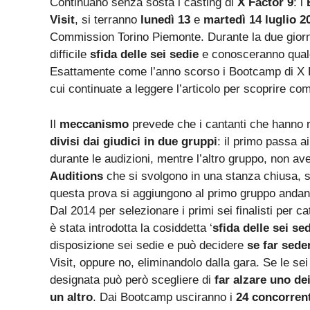
Continuano senza sosta i casting di
X Factor 9
: i
Visit
, si terranno
lunedì 13
e
martedì 14 luglio 2
Commission Torino Piemonte. Durante la due giorni 
difficile
sfida delle sei sedie
e conosceranno quale 
Esattamente come l’anno scorso i Bootcamp di X
cui continuate a leggere l’articolo per scoprire co
Il
meccanismo
prevede che i cantanti che hanno r
divisi dai giudici in due gruppi
: il primo passa 
durante le audizioni, mentre l’altro gruppo, non ave
Auditions
che si svolgono in una stanza chiusa, s
questa prova si aggiungono al primo gruppo andan
Dal 2014 per selezionare i primi sei finalisti per c
è stata introdotta la cosiddetta ‘
sfida delle sei se
disposizione sei sedie e può decidere
se far sede
Visit, oppure no, eliminandolo dalla gara. Se le sei
designata può però scegliere di
far alzare uno de
un altro
. Dai Bootcamp usciranno i
24 concorrent