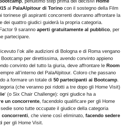
Bootcamp
, penultimo step prima dei decisivi
Home
015
al
PalaAlpitour di Torino
con il sostegno della Film
torinese gli aspiranti concorrenti dovranno affrontare la
dei quattro giudici guiderà la propria categoria.
 Factor 9 saranno
aperti gratuitamente al pubblico
, per
me partecipare.
icevuto l’ok alle audizioni di Bologna e di Roma vengano
ai Bootcamp per direttissima, avendo convinto appieno
ndo convinto del tutto la giuria, deve affrontare le
Room
empre all’interno del PalaAlpitour. Coloro che passano
do a formare un totale di
50 partecipanti ai Bootcamp
.
ategoria (che veranno poi ridotti a tre dopo gli Home Visit)
die
‘ (o Six Chair Challenge): ogni giudice ha a
re un concorrente
, facendolo qualificare per gli Home
 sedie sono tutte occupate il giudice della categoria
i concorrenti
, che viene così eliminato,
facendo sedere
i
per gli Home Visit.