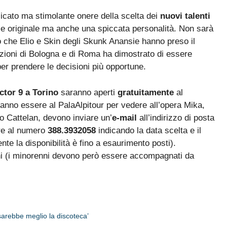
icato ma stimolante onere della scelta dei
nuovi talenti
e originale ma anche una spiccata personalità. Non sarà
 che Elio e Skin degli Skunk Anansie hanno preso il
dizioni di Bologna e di Roma ha dimostrato di essere
 per prendere le decisioni più opportune.
tor 9 a Torino
saranno aperti
gratuitamente
al
rranno essere al PalaAlpitour per vedere all’opera Mika,
o Cattelan, devono inviare un’
e-mail
all’indirizzo di posta
re al numero
388.3932058
indicando la data scelta e il
te la disponibilità è fino a esaurimento posti).
nni (i minorenni devono però essere accompagnati da
 sarebbe meglio la discoteca’