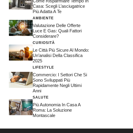
Come Risparmiare Tempo In
Casa: Scegli L’asciugatrice
Più Adatta A Te
AMBIENTE
Valutazione Delle Offerte
Luce E Gas: Quali Fattori
Considerare?
CURIOSITÀ
Le Città Più Sicure Al Mondo:
Un’analisi Della Classifica
2025
LIFESTYLE
Commercio: I Settori Che Si
Sono Sviluppati Più
Rapidamente Negli Ultimi
Anni
SALUTE
Più Autonomia In Casa A
Roma: La Soluzione
Montascale