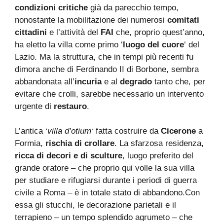
condizioni critiche
già da parecchio tempo,
nonostante la mobilitazione dei numerosi
comitati
cittadini
e l’attività del
FAI
che, proprio quest’anno,
ha eletto la villa come primo ‘
luogo del cuore
‘ del
Lazio. Ma la struttura, che in tempi più recenti fu
dimora anche di Ferdinando II di Borbone, sembra
abbandonata all’
incuria
e al
degrado
tanto che, per
evitare che crolli, sarebbe necessario un intervento
urgente di
restauro
.
L’antica ‘
villa d’otium
‘ fatta costruire da
Cicerone
a
Formia,
rischia di crollare
. La sfarzosa residenza,
ricca di decori e di sculture
, luogo preferito del
grande oratore – che proprio qui volle la sua villa
per studiare e rifugiarsi durante i periodi di guerra
civile a Roma – è in totale stato di abbandono.Con
essa gli stucchi, le decorazione parietali e il
terrapieno – un tempo splendido agrumeto – che