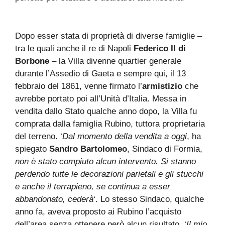
Dopo esser stata di proprietà di diverse famiglie –
tra le quali anche il re di Napoli
Federico II di
Borbone
– la Villa divenne quartier generale
durante l’Assedio di Gaeta e sempre qui, il 13
febbraio del 1861, venne firmato l’
armistizio
che
avrebbe portato poi all’Unità d’Italia. Messa in
vendita dallo Stato qualche anno dopo, la Villa fu
comprata dalla famiglia Rubino, tuttora proprietaria
del terreno. ‘
Dal momento della vendita a oggi
, ha
spiegato
Sandro Bartolomeo
, Sindaco di Formia,
non è stato compiuto alcun intervento. Si stanno
perdendo tutte le decorazioni parietali e gli stucchi
e anche il terrapieno, se continua a esser
abbandonato, cederà
‘. Lo stesso Sindaco, qualche
anno fa, aveva proposto ai Rubino l’acquisto
dell’area senza ottenere però alcun risultato. ‘
Il mio
,