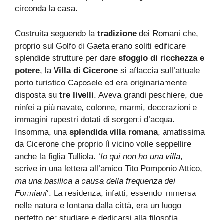
circonda la casa.
Costruita seguendo la
tradizione
dei Romani che,
proprio sul Golfo di Gaeta erano soliti edificare
splendide strutture per dare
sfoggio di ricchezza e
potere
, la
Villa di Cicerone
si affaccia sull’attuale
porto turistico Caposele ed era originariamente
disposta su
tre livelli
. Aveva grandi peschiere, due
ninfei a più navate, colonne, marmi, decorazioni e
immagini rupestri dotati di sorgenti d’acqua.
Insomma, una
splendida villa romana
, amatissima
da Cicerone che proprio lì vicino volle seppellire
anche la figlia Tulliola. ‘
Io qui non ho una villa
,
scrive in una lettera all’amico Tito Pomponio Attico,
ma una basilica a causa della frequenza dei
Formiani
‘. La residenza, infatti, essendo immersa
nelle natura e lontana dalla città, era un luogo
perfetto per studiare e dedicarsi alla filosofia.