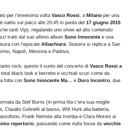
ato per l’ennesima volta
Vasco Rossi
, a
Milano
per una
 è salito sul palco alle 20:45 in punto del
17 giugno 2015
nche tanti Vip), regalando uno show ad alto contenuto
zzi tratti dal suo ultimo album
Sono Innocente
e una
iusura con l’epocale
Albachiara
. Stasera si replica a San
Torino, Napoli, Messina e Padova.
anto rock: questo il sunto del concerto di
Vasco Rossi a
otal black look e berretto e occhiali scuri come da
la folla con
Sono Innocente Ma…
e
Duro Incontro
, due
formata da Stef Burns (in prima fila c’era sua moglie
 Claudio Golinelli al basso, Will Hunt alla batteria,
 sassofono, Frank Nemola alla tromba e Clara Moroni ai
simo repertorio
, passando come nulla fosse da
vecchie