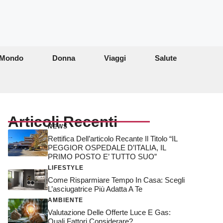
Mondo
Donna
Viaggi
Salute
Articoli Recenti
NEWS
Rettifica Dell’articolo Recante Il Titolo “IL
PEGGIOR OSPEDALE D’ITALIA, IL
PRIMO POSTO E’ TUTTO SUO”
LIFESTYLE
Come Risparmiare Tempo In Casa: Scegli
L’asciugatrice Più Adatta A Te
AMBIENTE
Valutazione Delle Offerte Luce E Gas:
Quali Fattori Considerare?