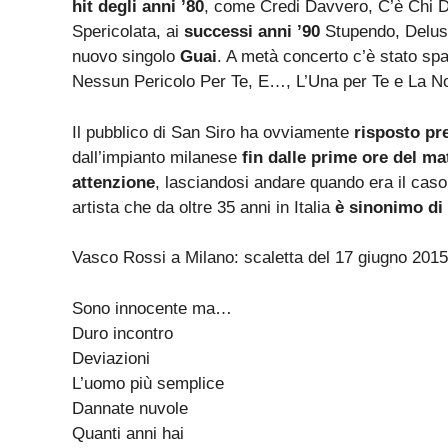
hit degli anni ’80
, come Credi Davvero, C’è Chi D
Spericolata, ai
successi anni ’90
Stupendo, Delusa
nuovo singolo
Guai
. A metà concerto c’è stato sp
Nessun Pericolo Per Te, E…, L’Una per Te e La No
Il pubblico di San Siro ha ovviamente
risposto pr
dall’impianto milanese
fin dalle prime ore del ma
attenzione
, lasciandosi andare quando era il caso
artista che da oltre 35 anni in Italia
è sinonimo di
Vasco Rossi a Milano: scaletta del 17 giugno 2015
Sono innocente ma…
Duro incontro
Deviazioni
L’uomo più semplice
Dannate nuvole
Quanti anni hai