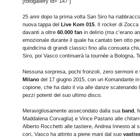
[fotogallery id=”147″]
25 anni dopo la prima volta San Siro ha riabbracci
nuova tappa del
Live Kom 015
. Il rocker di Zocca
davanti a oltre
60.000 fan
in delirio (ma c’erano a
emozionale durante il quale ha cantato ben otto pe
quindicina di grandi classici fino alla consueta ch
Siro, poi Vasco continuerà la tournée a Bologna, 
Nessuna sorpresa, pochi fronzoli, zero sermoni e t
Milano
del 17 giugno 2015, con un Komandante in t
copione, che ha dato il via alle danze scatenando 
pezzi potenti del suo ultimo disco.
Meravigliosamente assecondato dalla sua
band
, 
Maddalena Corvaglia) e Vince Pastano alle chitarre,
Alberto Rocchetti alle tastiere, Andrea Innesto al
cori, Vasco ha attinto a piene mani dal suo
vastis