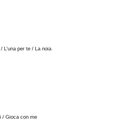
 L’una per te / La noia
i / Gioca con me