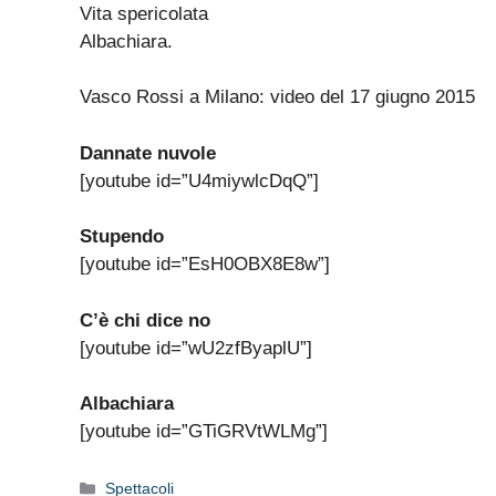
Vita spericolata
Albachiara.
Vasco Rossi a Milano: video del 17 giugno 2015
Dannate nuvole
[youtube id=”U4miywlcDqQ”]
Stupendo
[youtube id=”EsH0OBX8E8w”]
C’è chi dice no
[youtube id=”wU2zfByaplU”]
Albachiara
[youtube id=”GTiGRVtWLMg”]
Categorie
Spettacoli