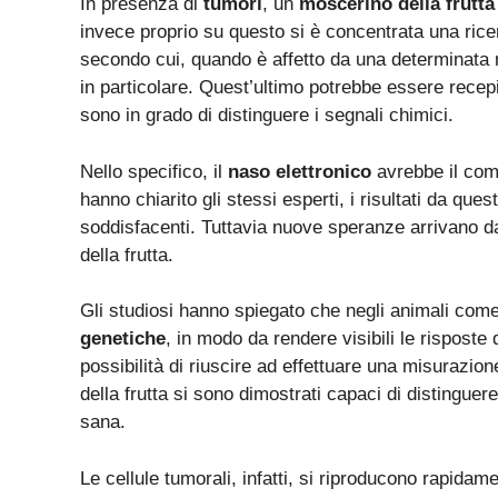
In presenza di
tumori
, un
moscerino della frutta
invece proprio su questo si è concentrata una rice
secondo cui, quando è affetto da una determinata 
in particolare. Quest’ultimo potrebbe essere recepi
sono in grado di distinguere i segnali chimici.
Nello specifico, il
naso elettronico
avrebbe il comp
hanno chiarito gli stessi esperti, i risultati da qu
soddisfacenti. Tuttavia nuove speranze arrivano d
della frutta.
Gli studiosi hanno spiegato che negli animali com
genetiche
, in modo da rendere visibili le risposte 
possibilità di riuscire ad effettuare una misurazion
della frutta si sono dimostrati capaci di distinguere
sana.
Le cellule tumorali, infatti, si riproducono rapidam