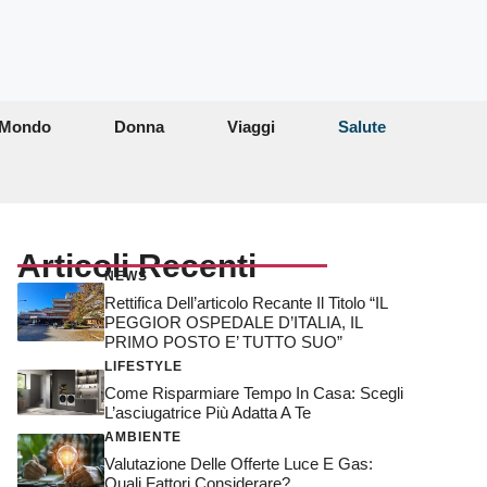
Mondo
Donna
Viaggi
Salute
Articoli Recenti
NEWS
Rettifica Dell’articolo Recante Il Titolo “IL
PEGGIOR OSPEDALE D’ITALIA, IL
PRIMO POSTO E’ TUTTO SUO”
LIFESTYLE
Come Risparmiare Tempo In Casa: Scegli
L’asciugatrice Più Adatta A Te
AMBIENTE
Valutazione Delle Offerte Luce E Gas:
Quali Fattori Considerare?