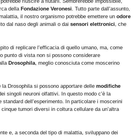
potrebbe riuscire a fiutarli. Sembrerebbe impossibile,
rca della
Fondazione Veronesi
. Tutto parte dall’assunto,
malattia, il nostro organismo potrebbe emettere un
odore
to dal naso degli animali o dai
sensori elettronici
, che
ito di replicare l’efficacia di quello umano, ma, come
esto punto di vista non si possono considerare
alla
Drosophila
, meglio conosciuta come moscerino
e la Drosophila si possono apportare delle
modifiche
dei singoli neuroni olfattivi. In questo modo c’è la
e standard dell’esperimento. In particolare i moscerini
 cinque tumori diversi in coltura cellulare da un’altra
ente e, a seconda del tipo di malattia, sviluppano dei