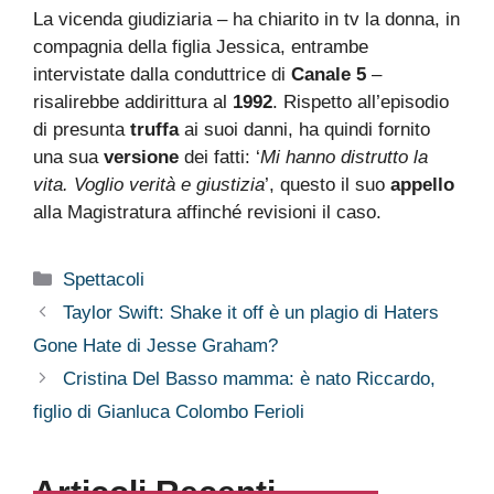
La vicenda giudiziaria – ha chiarito in tv la donna, in
compagnia della figlia Jessica, entrambe
intervistate dalla conduttrice di
Canale 5
–
risalirebbe addirittura al
1992
. Rispetto all’episodio
di presunta
truffa
ai suoi danni, ha quindi fornito
una sua
versione
dei fatti: ‘
Mi hanno distrutto la
vita. Voglio verità e giustizia
’, questo il suo
appello
alla Magistratura affinché revisioni il caso.
Categorie
Spettacoli
Taylor Swift: Shake it off è un plagio di Haters
Gone Hate di Jesse Graham?
Cristina Del Basso mamma: è nato Riccardo,
figlio di Gianluca Colombo Ferioli
Articoli Recenti