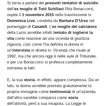
Si torna a parlare dei
presunti tentativi di suicidio
dell’
ex moglie di Totò Schillaci
Rita Bonaccorsi,
ospite il
1 novembre 2015
nella trasmissione tv
Domenica Live
, condotta da
Barbara D’Urso
nel
pomeriggio di
Canale5
. L’
ex moglie del calciatore
della Lazio avrebbe infatti
tentato di togliersi la
vita
come reazione ad una vicenda di giustizia
ingiusta
, così come l’ha definita la donna in
un’
intervista
in diretta tv. Vicenda che risale al
1992, ma che ancora oggi è nelle aule di Tribunale,
e per cui Bonaccorsi si professa completamente
estranea ai fatti.
E, la sua
storia
, in effetti, appare complessa. Da un
lato, la donna avrebbe prestato gratuitamente la
propria immagine come
testimonial
di un’azienda;
dall’altro sarebbe comparsa come
socia
dell’attività, però a sua insaputa. La Legge le